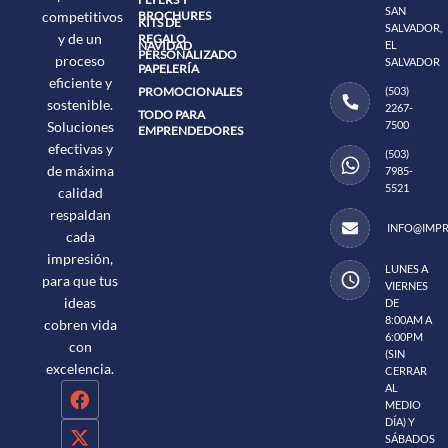
SAN
BROCHURES
competitivos
KITS DE
SALVADOR,
y de un
REGALO
NAVIDAD
EL
PERSONALIZADO
proceso
SALVADOR
PAPELERÍA
eficiente y
PROMOCIONALES
(503)
sostenible.
2267-
TODO PARA
7500
Soluciones
EMPRENDEDORES
efectivas y
(503)
de máxima
7985-
5521
calidad
respaldan
INFO@IMPR
cada
impresión,
LUNES A
para que tus
VIERNES
ideas
DE
8:00AM A
cobren vida
6:00PM
con
(SIN
excelencia.
CERRAR
AL
MEDIO
DÍA) Y
SÁBADOS