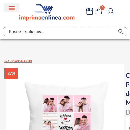
0
REGALOS PERSONALIZADOS
INICIO
SAN VALENTÍN
27%
C
P
d
M
D