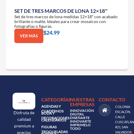
SET DE TRES MARCOS DE LONA 12×18″
Set de tres marcos de lona medidas 12×18″ con acabado
brillante o matte. Ideales para crear mosaicos con
fotografías o figuras.
$
24.99
VER MÁS
CATEGORÍAS
NUESTRAS
CONTACTO
EMPRESAS
AGENDAS Y
COLONIA
INNOVACIÓN
CUADERNOS
ESCALÓN,
Disfruta de
BODA Y
DIGITAL
CALLE
DISEÑARTE
DECORACIONES
calidad
CALENDARIOS
INNOVARTE
CUSCATLÁN
IMPRIMELO
premium a
FIGURAS
#21, SAN
TODO
TROQUELADAS
precios
SALVADOR,
FLYERS Y