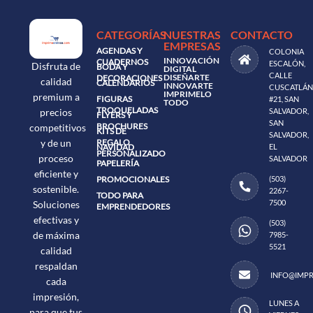
CATEGORÍAS
NUESTRAS
CONTACTO
EMPRESAS
AGENDAS Y
COLONIA
INNOVACIÓN
CUADERNOS
ESCALÓN,
Disfruta de
BODA Y
DIGITAL
CALLE
DISEÑARTE
DECORACIONES
calidad
CALENDARIOS
INNOVARTE
CUSCATLÁN
IMPRIMELO
premium a
FIGURAS
#21, SAN
TODO
TROQUELADAS
precios
SALVADOR,
FLYERS Y
SAN
BROCHURES
competitivos
KITS DE
SALVADOR,
y de un
REGALO
NAVIDAD
EL
PERSONALIZADO
proceso
SALVADOR
PAPELERÍA
eficiente y
PROMOCIONALES
(503)
sostenible.
2267-
TODO PARA
7500
Soluciones
EMPRENDEDORES
efectivas y
(503)
de máxima
7985-
5521
calidad
respaldan
INFO@IMPR
cada
impresión,
LUNES A
para que tus