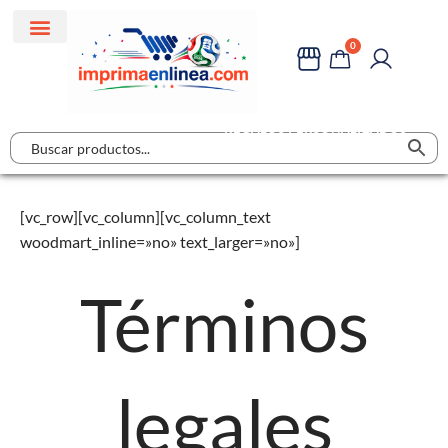
0
REGALOS PERSONALIZADOS
[vc_row][vc_column][vc_column_text
woodmart_inline=»no» text_larger=»no»]
Términos
legales