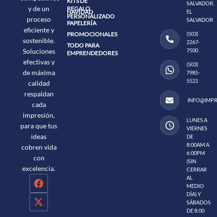
KITS DE
SALVADOR,
y de un
REGALO
NAVIDAD
EL
PERSONALIZADO
proceso
SALVADOR
PAPELERÍA
eficiente y
PROMOCIONALES
(503)
sostenible.
2267-
TODO PARA
7500
Soluciones
EMPRENDEDORES
efectivas y
(503)
de máxima
7985-
5521
calidad
respaldan
INFO@IMPR
cada
impresión,
LUNES A
para que tus
VIERNES
ideas
DE
8:00AM A
cobren vida
6:00PM
con
(SIN
excelencia.
CERRAR
AL
MEDIO
DÍA) Y
SÁBADOS
DE 8:00