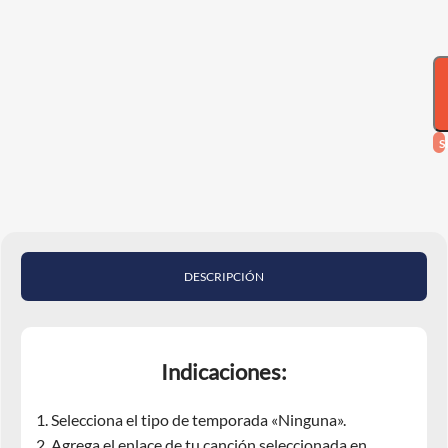
S
DESCRIPCIÓN
Indicaciones:
Selecciona el tipo de temporada «Ninguna».
Agrega el enlace de tu canción seleccionada en