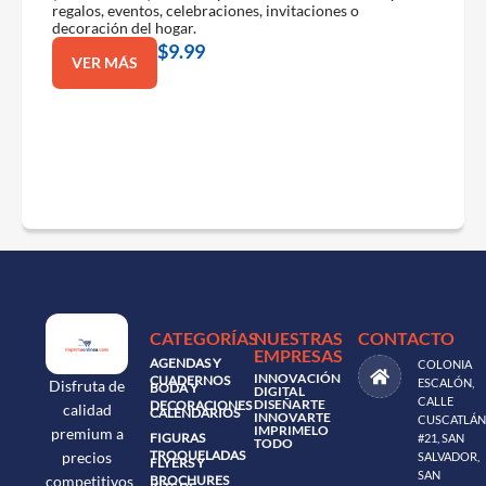
regalos, eventos, celebraciones, invitaciones o
decoración del hogar.
$
9.99
VER MÁS
CATEGORÍAS
NUESTRAS
CONTACTO
EMPRESAS
AGENDAS Y
COLONIA
INNOVACIÓN
CUADERNOS
ESCALÓN,
Disfruta de
BODA Y
DIGITAL
CALLE
DISEÑARTE
DECORACIONES
calidad
CALENDARIOS
INNOVARTE
CUSCATLÁN
IMPRIMELO
premium a
FIGURAS
#21, SAN
TODO
TROQUELADAS
precios
SALVADOR,
FLYERS Y
SAN
BROCHURES
competitivos