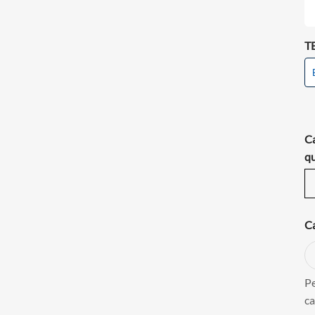
T
C
qu
Ca
Pe
ca