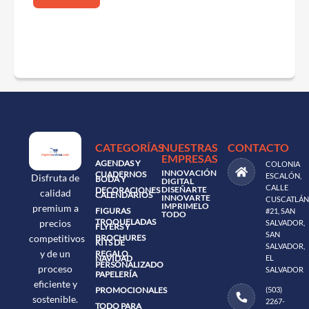
CATEGORÍAS
NUESTRAS
CONTACTO
EMPRESAS
AGENDAS Y
COLONIA
INNOVACIÓN
CUADERNOS
ESCALÓN,
Disfruta de
BODA Y
DIGITAL
CALLE
DISEÑARTE
DECORACIONES
calidad
CALENDARIOS
INNOVARTE
CUSCATLÁN
IMPRIMELO
premium a
FIGURAS
#21, SAN
TODO
TROQUELADAS
precios
SALVADOR,
FLYERS Y
SAN
BROCHURES
competitivos
KITS DE
SALVADOR,
y de un
REGALO
NAVIDAD
EL
PERSONALIZADO
proceso
SALVADOR
PAPELERÍA
eficiente y
PROMOCIONALES
(503)
sostenible.
2267-
TODO PARA