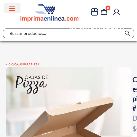
0
REGALOS PERSONALIZADOS
INICIO
CAJAS PARA PIZZA
C
e
p
#
D
$