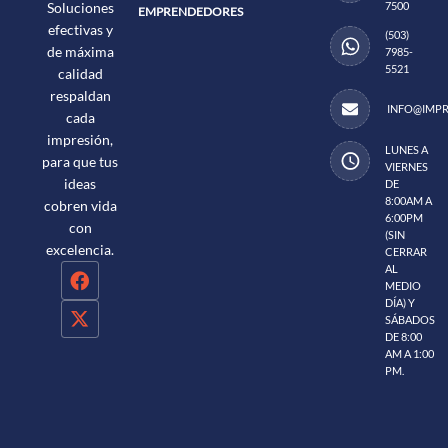
7500
Soluciones
EMPRENDEDORES
efectivas y
(503)
de máxima
7985-
5521
calidad
respaldan
INFO@IMPR
cada
impresión,
LUNES A
para que tus
VIERNES
ideas
DE
8:00AM A
cobren vida
6:00PM
con
(SIN
excelencia.
CERRAR
AL
MEDIO
DÍA) Y
SÁBADOS
DE 8:00
AM A 1:00
PM.