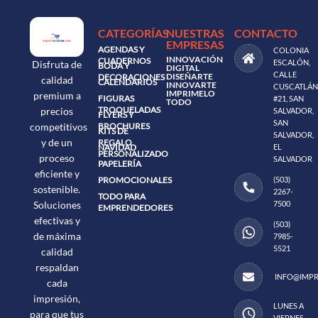
CATEGORÍAS
NUESTRAS
CONTACTO
EMPRESAS
AGENDAS Y
COLONIA
INNOVACIÓN
CUADERNOS
ESCALÓN,
Disfruta de
BODA Y
DIGITAL
CALLE
DISEÑARTE
DECORACIONES
calidad
CALENDARIOS
INNOVARTE
CUSCATLÁN
IMPRIMELO
premium a
FIGURAS
#21, SAN
TODO
TROQUELADAS
precios
SALVADOR,
FLYERS Y
SAN
BROCHURES
competitivos
KITS DE
SALVADOR,
y de un
REGALO
NAVIDAD
EL
PERSONALIZADO
proceso
SALVADOR
PAPELERÍA
eficiente y
PROMOCIONALES
(503)
sostenible.
2267-
TODO PARA
7500
Soluciones
EMPRENDEDORES
efectivas y
(503)
de máxima
7985-
5521
calidad
respaldan
INFO@IMPR
cada
impresión,
LUNES A
para que tus
VIERNES