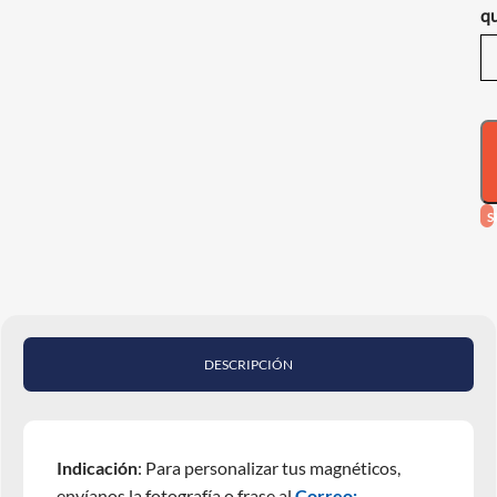
qu
S
DESCRIPCIÓN
Indicación
: Para personalizar tus magnéticos,
envíanos la fotografía o frase al
Correo: